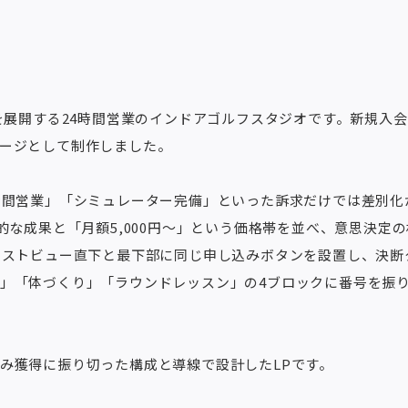
に2店舗を展開する24時間営業のインドアゴルフスタジオです。新規
ージとして制作しました。
時間営業」「シミュレーター完備」といった訴求だけでは差別化
的な成果と「月額5,000円〜」という価格帯を並べ、意思決定
ーストビュー直下と最下部に同じ申し込みボタンを設置し、決断
」「体づくり」「ラウンドレッスン」の4ブロックに番号を振
み獲得に振り切った構成と導線で設計したLPです。