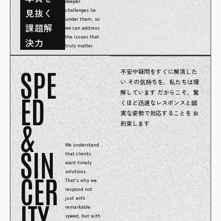
deeper
challenges lie
見抜く
under them, so
課題解
we can address
the issues that
決力
truly matter.
SPE
不安や疑問をすぐに解消した
い その気持ちを、私たちは理
解しています だからこそ、驚
ED
くほど迅速なレスポンスと誠
実な姿勢で対応することを お
&
約束します
We understand
SIN
that clients
want timely
solutions.
CER
That’s why we
respond not
just with
ITY
remarkable
speed, but with