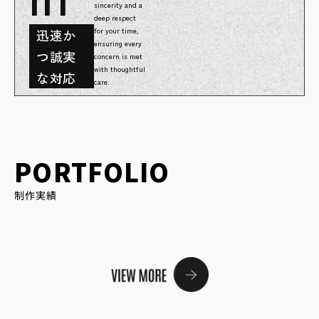
sincerity and a
deep respect
for your time,
迅速か
ensuring every
つ誠実
concern is met
with thoughtful
な対応
care.
PORTFOLIO
制作実績