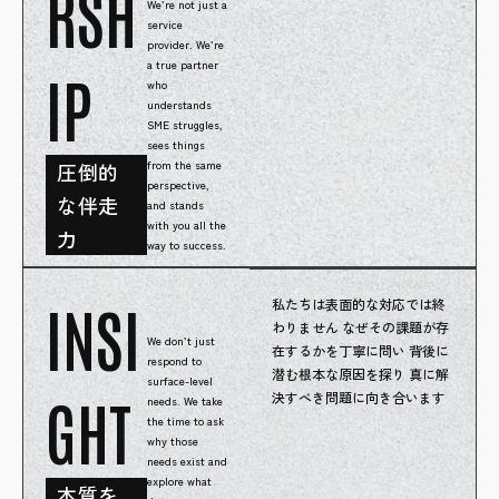
RSH
We’re not just a
service
provider. We’re
a true partner
IP
who
understands
SME struggles,
sees things
from the same
圧倒的
perspective,
な伴走
and stands
with you all the
力
way to success.
INSI
私たちは表面的な対応では終
わりません なぜその課題が存
We don’t just
在するかを丁寧に問い 背後に
respond to
潜む根本な原因を探り 真に解
surface-level
GHT
決すべき問題に向き合います
needs. We take
the time to ask
why those
needs exist and
explore what
本質を