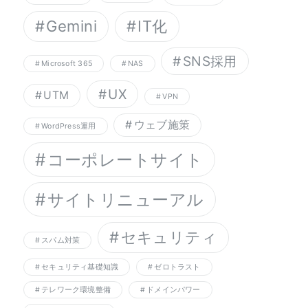
Gemini
IT化
SNS採用
Microsoft 365
NAS
UX
UTM
VPN
ウェブ施策
WordPress運用
コーポレートサイト
サイトリニューアル
セキュリティ
スパム対策
セキュリティ基礎知識
ゼロトラスト
テレワーク環境整備
ドメインパワー